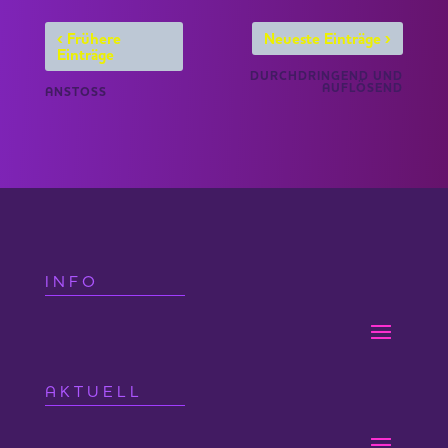
‹
›
Frühere
Neueste Einträge
Einträge
DURCHDRINGEND UND
AUFLÖSEND
ANSTOSS
INFO
AKTUELL