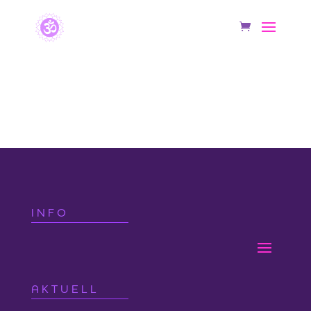
STÖRUNG
[form id=“4130″]
INFO
AKTUELL