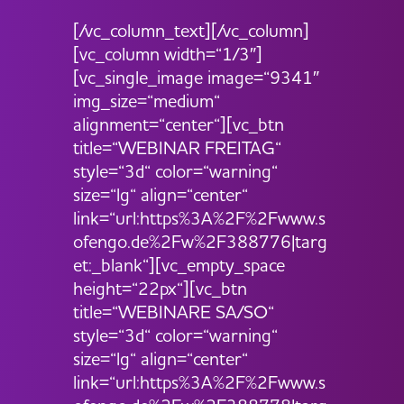
[/vc_column_text][/vc_column]
[vc_column width=“1/3″]
[vc_single_image image=“9341″
img_size=“medium“
alignment=“center“][vc_btn
title=“WEBINAR FREITAG“
style=“3d“ color=“warning“
size=“lg“ align=“center“
link=“url:https%3A%2F%2Fwww.s
ofengo.de%2Fw%2F388776|targ
et:_blank“][vc_empty_space
height=“22px“][vc_btn
title=“WEBINARE SA/SO“
style=“3d“ color=“warning“
size=“lg“ align=“center“
link=“url:https%3A%2F%2Fwww.s