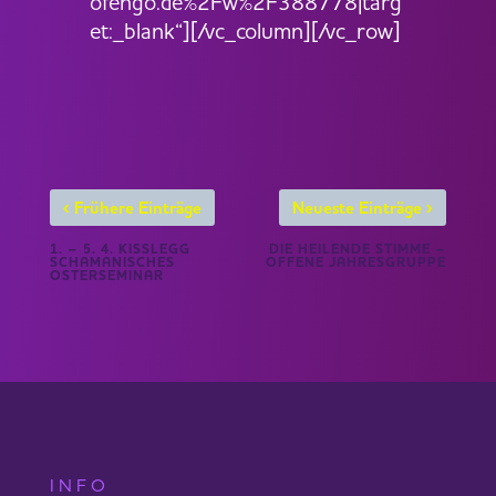
ofengo.de%2Fw%2F388778|targ
et:_blank“][/vc_column][/vc_row]
‹
›
Frühere Einträge
Neueste Einträge
1. – 5. 4. KISSLEGG
DIE HEILENDE STIMME –
SCHAMANISCHES
OFFENE JAHRESGRUPPE
OSTERSEMINAR
INFO