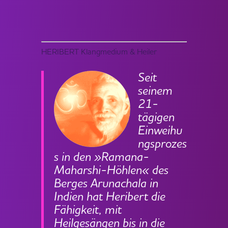
HERIBERT Klangmedium & Heiler
Seit
seinem
21-
tägigen
Einweihu
ngsprozes
s in den »Ramana-
Maharshi-Höhlen« des
Berges Arunachala in
Indien hat Heribert die
Fähigkeit, mit
Heilgesängen bis in die