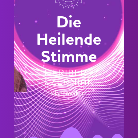
Die
Heilende
Stimme
HERIBERT
CZERNIAK
– Klangmedium –