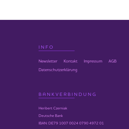
Eine individuelle Reinigung und Ablös
Handy und Heriberts Handy aufgenom
Themen und beginnt mit der Reinigung
The Clearing Process Seminar 07.-
INFO
Zeiten werden noch bekannt gegebe
Newsletter
Kontakt
Impressum
AGB
Ausgleich
Fr 20 € | Fr-So 300 €
Datenschutzerklärung
Zeiten
Freitag 19:00 Uhr | Samstag 10:00-
BANKVERBINDUNG
Mittagspause)
Ort
Heribert Czerniak
AURYN
– Offener Raum, Hohenfrie
Deutsche Bank
IBAN: DE79 1007 0024 0790 4972 01