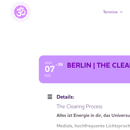
Termine
BERLIN | THE CLEARING PROCESS
BERLIN | THE CLE
2025
09
07
FEB
Details:
The Clearing Process
Alles ist Energie in dir, das Univers
Mediale, hochfrequente Lichtsprac