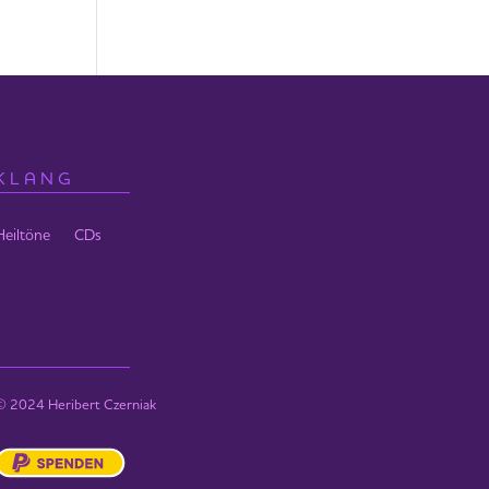
KLANG
Heiltöne
CDs
© 2024 Heribert Czerniak