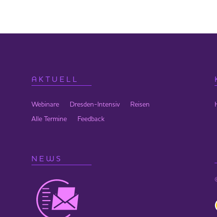
ung kann auch in einer Einzelsitzung erfolgen, die auf deinem
men wird. Heribert nimmt dein Energiesystem wahr, benennt die
 bis in die tieferen Ebenen deines Daseins. (Dauer 60 Minuten)
09.02.
AKTUELL
n
Webinare
Dresden-Intensiv
Reisen
Alle Termine
Feedback
18:00 Uhr | Sonntag 10:00 -17:00 Uhr (jeweils 2h
NEWS
dbergstraße 10a, 10829 Berlin-Schöneberg