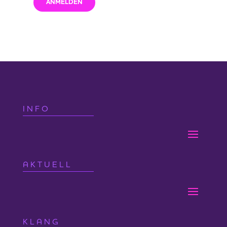
von belastenden Energien zu befreien und in
ANMELDEN
Verbindung mit deiner Seele und deinem Licht
zu treten.
Einzelsitzung
Eine individuelle Reinigung und Ablösung kann
auch in einer Einzelsitzung erfolgen, die auf CD
oder auf deinem Handy aufgenommen wird.
Heribert nimmt dein Energiesystem wahr,
INFO
benennt die Themen und beginnt mit der
Reinigung.
Seminar 8.-10.11.2024
AKTUELL
Freitag
19-21:30 Uhr
Samstag
12-19 Uhr
Sonntag
10 -17 Uhr
KLANG