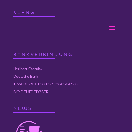
Mittwoch – Freitag
KLANG
10:00-11:30 Uhr
| Ausgleich 25 € (Mi/Do/Fr:
75 €)
ANMELDUNG
hier >
17:00-19:00 Uhr
| Ausgleich 30 € (Mi/Do/Fr:
90 €)
BANKVERBINDUNG
ANMELDUNG
hier >
20:30-21:30 Uhr
| Ausgleich 20 € (Mi/Do/Fr:
Heribert Czerniak
60 €)
Deutsche Bank
ANMELDUNG
hier >
IBAN: DE79 1007 0024 0790 4972 01
Samstag
BIC: DEUTDEDBBER
10:00-11:30 Uhr
| Ausgleich 25 €
ANMELDUNG
hier >
NEWS
Ort:
Online-Seminar zum Live Seminar in