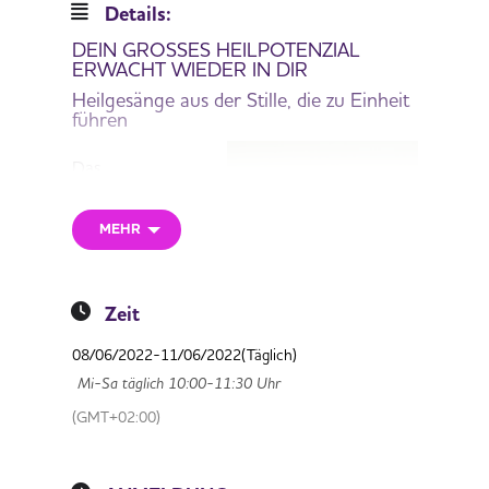
Details:
DEIN GROSSES HEILPOTENZIAL
ERWACHT WIEDER IN DIR
Heilgesänge aus der Stille, die zu Einheit
führen
Das
schamanische
Heilseminar war
MEHR
sehr kraftvoll, es
hat sich sehr viel
erlöst, auch auf
den abgespalten
Zeit
Seelenanteilen,
08/06/2022
-
11/06/2022
(Täglich)
daher wird das
nächste Seminar
Mi-Sa täglich 10:00-11:30 Uhr
weitergeführt. Es
(GMT+02:00)
geht darum, dass
aus deinem Seelenfeld auch dein Heilpotenzial
erwacht, dass du wieder in deine Kraft kommst