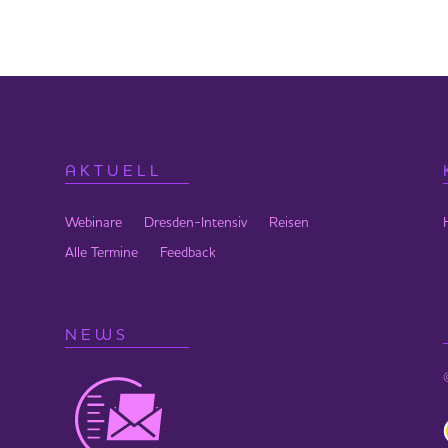
m Thema „In Liebe und Frieden sein durch Klang“, Dauer ca. eine
:00 Uhr freigeschaltet und bis zum 11.05.24 um 16:00 Uhr
n es im Kongress Paket erworben werden.
AKTUELL
Webinare
Dresden-Intensiv
Reisen
Alle Termine
Feedback
NEWS