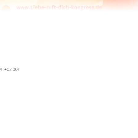
MT+02:00)
h Klang