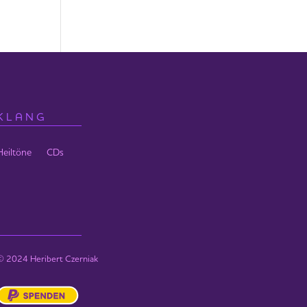
KLANG
Heiltöne
CDs
© 2024 Heribert Czerniak