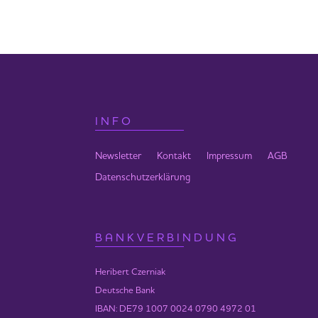
Margarete hat Heribert interviewt zu
Stunde.
Das Interview wird am 10.05. um 16
kostenfrei ausgestrahlt. Danach kan
INFO
Newsletter
Kontakt
Impressum
AGB
Datenschutzerklärung
BANKVERBINDUNG
Heribert Czerniak
Deutsche Bank
IBAN: DE79 1007 0024 0790 4972 01