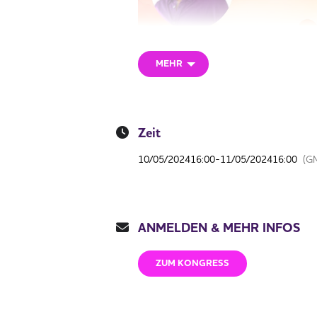
MEHR
Zeit
10/05/2024
16:00
-
11/05/2024
16:00
(G
ANMELDEN & MEHR INFOS
In Liebe und Frieden sein durc
ZUM KONGRESS
Interview mit Heribert 16 Uhr