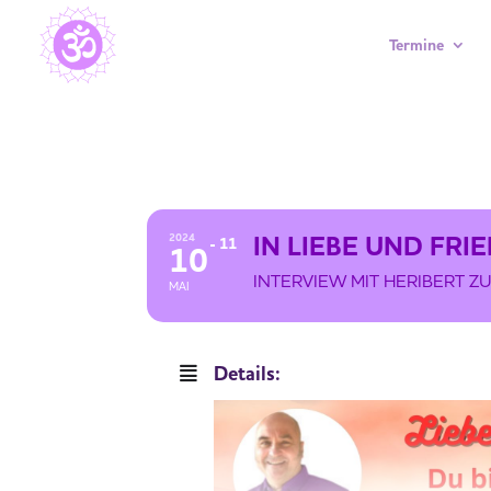
Termine
IN LIEBE UND FRIEDEN SEIN DU
IN LIEBE UND FR
2024
11
10
INTERVIEW MIT HERIBERT Z
MAI
Details: