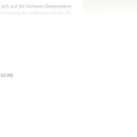
 sich auf der höheren Seelenebene
ichtmatrix der Vollkommenheit. Für
 ein klares Ja zu deiner Anbindung an
einem Herz.
n Webinaren, überweise bitte den
n Heribert mit folgender
02:00)
2 01