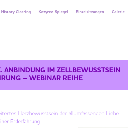
History Clearing
Kozyrev-Spiegel
Einzelsitzungen
Galerie
IM ZELLBEWUSSTSEIN DEINER ERDERFAHRUNG 
. ANBINDUNG IM ZELLBEWUSSTSEIN
HRUNG – WEBINAR REIHE
ertes Herzbewusstsein der allumfassenden Liebe
einer Erderfahrung