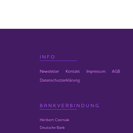
Dienstag
20:30-21:30 Uhr | 15 €
Mittwoch
20:30-21:30 Uhr | 15 €
Donnerstag – Samstag
10:00-11:30 Uhr | 20 €
INFO
17:00-19:00 Uhr | 25 €
Newsletter
Kontakt
Impressum
AGB
20:30-21:30 Uhr | 15 €
Datenschutzerklärung
Sonntag
10:00-11:30 Uhr | 20 €
BANKVERBINDUNG
Ort:
Online-Seminar zum Live Se
Heribert Czerniak
Deutsche Bank
Anzahl Teilnehmer:
maximal 50