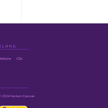
KLANG
Heiltöne
CDs
© 2024 Heribert Czerniak