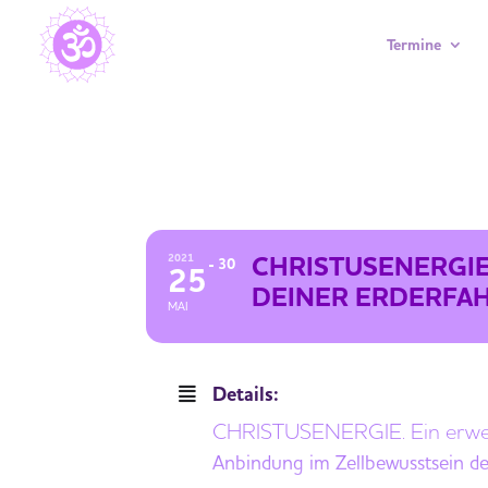
Termine
CHRISTUSENERGIE. ANBINDUNG 
WEBINAR REIHE
CHRISTUSENERGIE
2021
30
25
DEINER ERDERFA
MAI
Details:
CHRISTUSENERGIE. Ein erweit
Anbindung im Zellbewusstsein d