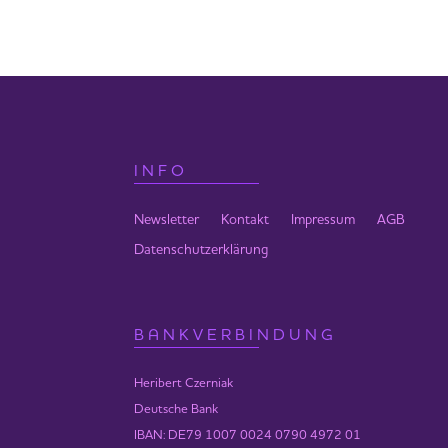
Zeit
Mittwoch-Freitag
17:00-19:00 Uhr
20:30-21:30 Uhr
Ausgleich
30 € / 20 €
Bankverbindung:
INFO
Heribert Czerniak
IBAN
DE79 1007 0024 0790 4
Newsletter
Kontakt
Impressum
AGB
BIC
DEUTDEDBBER
Datenschutzerklärung
Kreditinstitut DEUTSCHE BANK
Sprache:
Deutsch
BANKVERBINDUNG
Anzahl Teilnehmer:
maximal 50
Heribert Czerniak
Deutsche Bank
IBAN: DE79 1007 0024 0790 4972 01