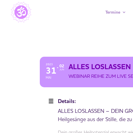
Termine
ALLES LOSLASSEN – DEIN GROSS
ALLES LOSLASSEN
2023
02
31
JUN
WEBINAR REIHE ZUM LIVE S
MAI
Details:
ALLES LOSLASSEN – DEIN GR
Heilgesänge aus der Stille, die z
Dein großes Heilpotenzial erwacht wi