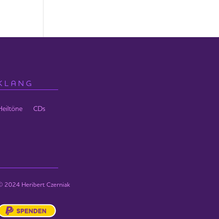
KLANG
Heiltöne
CDs
© 2024 Heribert Czerniak