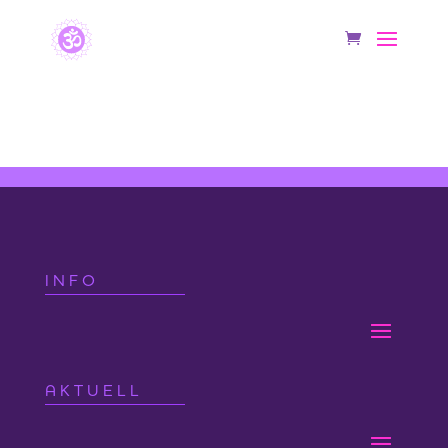
Klangheiler vor Ort
INFO
AKTUELL