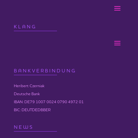
ANMELDUNG:
https://www.sofengo.de/w/402020
17:00-19:00 Uhr | Ausgleich 30 € |
KLANG
ANMELDUNG:
https://www.sofengo.de/w/402022
20:30-21:30 Uhr | Ausgleich 15 € |
ANMELDUNG:
https://www.sofengo.de/w/402018
19.2.22
BANKVERBINDUNG
10:00-11:30 Uhr | Ausgleich 20 € |
ANMELDUNG:
https://www.sofengo.de/w/402026
Heribert Czerniak
Deutsche Bank
IBAN: DE79 1007 0024 0790 4972 01
Jedes Webinar wird aufgezeichnet und kann
BIC: DEUTDEDBBER
danach unbegrenzt online angesehen werden.
NEWS