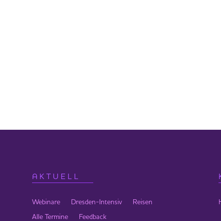
estehend aus Wasser, das gut auf Frequenzen reagiert, vibriert mit
zu unseren Zellen herstellt.
Vollverpflegung (32,50 €/Tag) und Unterkunft
:
Das Seelenlicht
und
Dein Lichtherz dehnt sich aus
Langebrück
AKTUELL
rfügung gestellt (einmalig 10 € je Seminar)
Webinare
Dresden-Intensiv
Reisen
Alle Termine
Feedback
on/Nacht