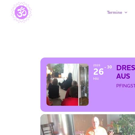
Termine
DRESDEN – DEIN LICHTHERZ DEH
DRES
2026
30
26
AUS
MAI
PFINGS