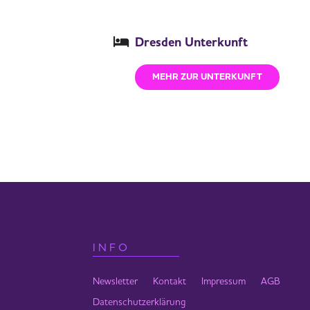
Zelluläre Resonanz: Der Körper, b
den Klängen, was eine Verbindung 
Dresden Unterkunft
Zeiten
MEHR ZUR UNTERKUNFT
Seminarbeginn: Dienstag 19:00 Uhr
Seminarende: Samstag 11:00 Uhr
Ausgleich
440 € zzgl. Kosten für vegetarische 
655 € für beide Seminare zusammen
Ort
Am Lärchenholz 3, 01465 Dresden 
INFO
Unterkunft im Haus
Newsletter
Kontakt
Impressum
AGB
Bettwäsche/Handtücher werden zur Ve
Datenschutzerklärung
DZ (2 Personen): 20 € pro Pers