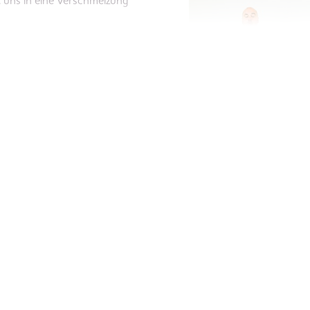
st uns in eine Verschmelzung
hmer, die wirklich tief zu sich nach
ren Selbst zu begegnen. Wenn du
t. Wenn du substanzielle
schst. Dann können dir die EINSSEIN
efen Nach-Hause-Kommen öffnen und
 Qualität von Klarheit und Sinn-
r