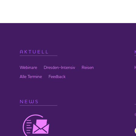
ebrück statt, wenn du es live erleben möchtest, melde dich dafür
AKTUELL
Webinare
Dresden-Intensiv
Reisen
Alle Termine
Feedback
NEWS