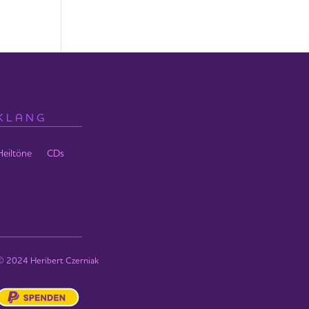
KLANG
Heiltöne
CDs
© 2024 Heribert Czerniak